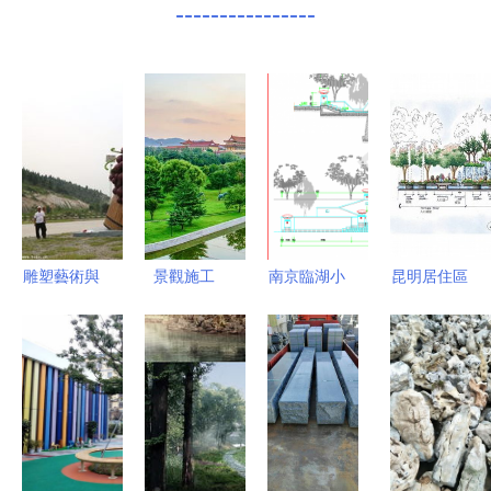
----------------
雕塑藝術與
景觀施工
南京臨湖小
昆明居住區
園林美學的
綠化工程
區園林景觀
景觀工程施
完美交融
園林工程
工程全套施
工圖 打造
走進同澤景
景觀工程
工圖解析
園林景觀的
園
筑龍園林景
假山設計的
實踐指南
觀論壇
藝術與技法