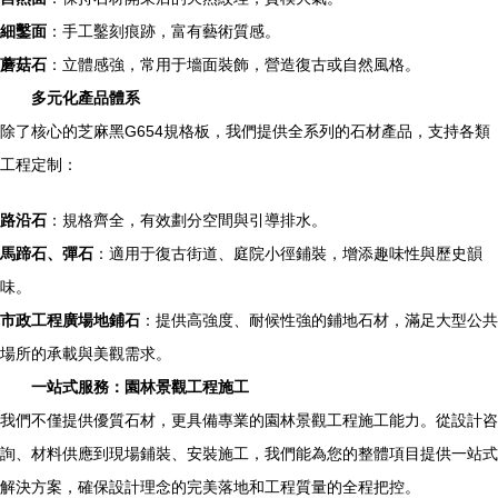
細鑿面
：手工鑿刻痕跡，富有藝術質感。
蘑菇石
：立體感強，常用于墻面裝飾，營造復古或自然風格。
多元化產品體系
除了核心的芝麻黑G654規格板，我們提供全系列的石材產品，支持各類
工程定制：
路沿石
：規格齊全，有效劃分空間與引導排水。
馬蹄石、彈石
：適用于復古街道、庭院小徑鋪裝，增添趣味性與歷史韻
味。
市政工程廣場地鋪石
：提供高強度、耐候性強的鋪地石材，滿足大型公共
場所的承載與美觀需求。
一站式服務：園林景觀工程施工
我們不僅提供優質石材，更具備專業的園林景觀工程施工能力。從設計咨
詢、材料供應到現場鋪裝、安裝施工，我們能為您的整體項目提供一站式
解決方案，確保設計理念的完美落地和工程質量的全程把控。