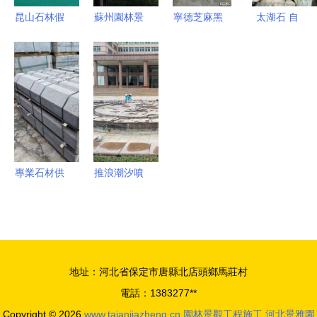
昆山石林假
蘇州園林景
寧德芝麻黑
太湖石 自
山 2017全
觀規劃與家
G654 小藍
然的雕塑，
國風景園林
裝設計圖紙
寶工廠，打
園林的靈魂
工程評選中
資源詳解
造專業石材
的匠心之作
與景觀工程
解決方案
專業石材供
推浪潮汐噴
應商 寧德
泉 人工造
芝麻黑
浪技術在現
G654與多
代園林景觀
元石材產
中的創新應
地址：河北省保定市唐縣北店頭鄉馬莊村
品，打造卓
用
電話：1383277**
越景觀工程
Copyright © 2026
www.taianjiazheng.cn
園林景觀工程施工
河北景雅園