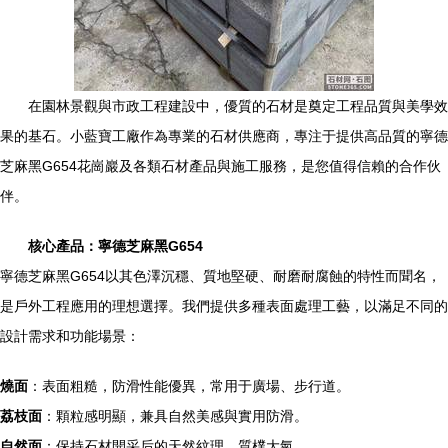
在園林景觀與市政工程建設中，優質的石材是奠定工程品質與美學效
果的基石。小藍寶工廠作為專業的石材供應商，專注于提供高品質的寧德
芝麻黑G654花崗巖及各類石材產品與施工服務，是您值得信賴的合作伙
伴。
核心產品：寧德芝麻黑G654
寧德芝麻黑G654以其色澤沉穩、質地堅硬、耐磨耐腐蝕的特性而聞名，
是戶外工程應用的理想選擇。我們提供多種表面處理工藝，以滿足不同的
設計需求和功能場景：
燒面
：表面粗糙，防滑性能優異，常用于廣場、步行道。
荔枝面
：顆粒感明顯，兼具自然美感與實用防滑。
自然面
：保持石材開采后的天然紋理，質樸大氣。