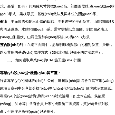
式、臺階（如有）的精確尺寸與標(biāo)高。剖面圖需體現(xiàn)結(jié)構
(gòu)形式、梁板厚度、基礎(chǔ)做法及與水位的關(guān)系。
假山
：平面圖需勾勒出山體的輪廓、主要峰巒的平面位置、山腳范圍以及
與周邊道路、水體的關(guān)系。通常需輔以立面圖、剖面圖來表現
(xiàn)山形起伏、山洞位置和內(nèi)部結(jié)構(gòu)支撐。
整合設(shè)計
：在總平面圖中，必須明確橋與假山的相對位置、距離，
以及共用的基礎(chǔ)處理方式（如臨水假山與橋基的防滲處理）。
二、 如何獲取專業(yè)的CAD施工設(shè)計圖
專業(yè)設(shè)計機構(gòu)與平臺
：
許多專業(yè)的園林設(shè)計公司、建筑設(shè)計院會在其官網(wǎng)
或項目案例中分享部分標(biāo)準(zhǔn)化的設(shè)計圖塊或示意圖紙。
專業(yè)的設(shè)計資源網(wǎng)站或論壇（如土木在線、筑龍網
(wǎng)、知末等）常有會員上傳的成套施工圖資源，質(zhì)量相對較
高，但需注意版權(quán)與適用性。