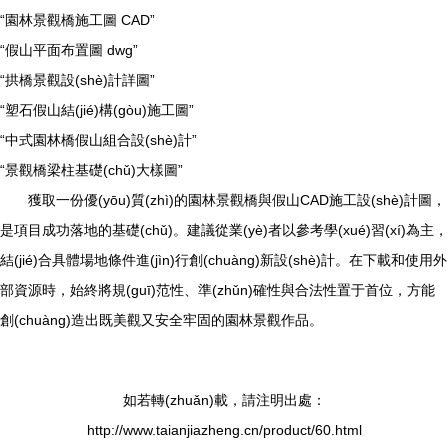
“園林景觀橋施工圖 CAD”
“假山平面布置圖 dwg”
“拱橋景觀設(shè)計詳圖”
“塑石假山結(jié)構(gòu)施工圖”
“中式園林橋假山組合設(shè)計”
“景觀橋梁柱基礎(chǔ)大樣圖”
獲取一份優(yōu)質(zhì)的園林景觀橋與假山CAD施工設(shè)計圖，
是項目成功落地的基礎(chǔ)。建議從業(yè)者以參考學(xué)習(xí)為主，
結(jié)合具體場地條件進(jìn)行創(chuàng)新設(shè)計。在下載和使用外
部資源時，始終將規(guī)范性、準(zhǔn)確性與合法性置于首位，方能
創(chuàng)造出既美觀又安全牢固的園林景觀作品。
如若轉(zhuǎn)載，請注明出處：
http://www.taianjiazheng.cn/product/60.html