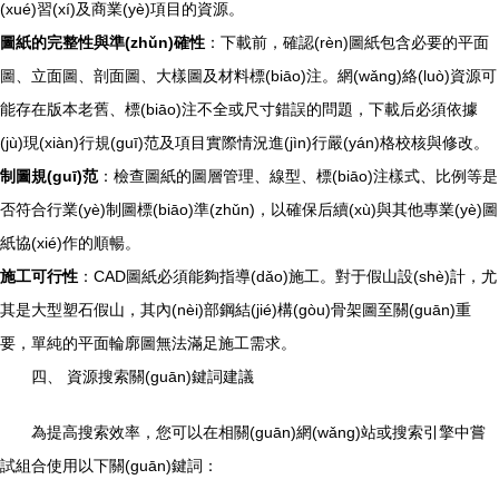
(xué)習(xí)及商業(yè)項目的資源。
圖紙的完整性與準(zhǔn)確性
：下載前，確認(rèn)圖紙包含必要的平面
圖、立面圖、剖面圖、大樣圖及材料標(biāo)注。網(wǎng)絡(luò)資源可
能存在版本老舊、標(biāo)注不全或尺寸錯誤的問題，下載后必須依據
(jù)現(xiàn)行規(guī)范及項目實際情況進(jìn)行嚴(yán)格校核與修改。
制圖規(guī)范
：檢查圖紙的圖層管理、線型、標(biāo)注樣式、比例等是
否符合行業(yè)制圖標(biāo)準(zhǔn)，以確保后續(xù)與其他專業(yè)圖
紙協(xié)作的順暢。
施工可行性
：CAD圖紙必須能夠指導(dǎo)施工。對于假山設(shè)計，尤
其是大型塑石假山，其內(nèi)部鋼結(jié)構(gòu)骨架圖至關(guān)重
要，單純的平面輪廓圖無法滿足施工需求。
四、 資源搜索關(guān)鍵詞建議
為提高搜索效率，您可以在相關(guān)網(wǎng)站或搜索引擎中嘗
試組合使用以下關(guān)鍵詞：