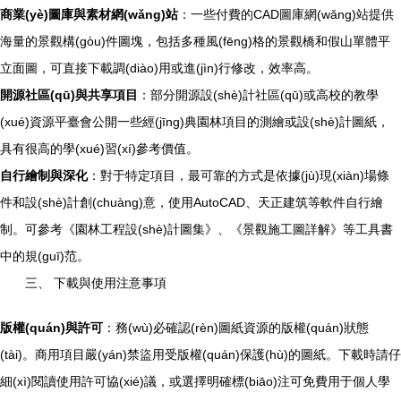
商業(yè)圖庫與素材網(wǎng)站
：一些付費的CAD圖庫網(wǎng)站提供
海量的景觀構(gòu)件圖塊，包括多種風(fēng)格的景觀橋和假山單體平
立面圖，可直接下載調(diào)用或進(jìn)行修改，效率高。
開源社區(qū)與共享項目
：部分開源設(shè)計社區(qū)或高校的教學
(xué)資源平臺會公開一些經(jīng)典園林項目的測繪或設(shè)計圖紙，
具有很高的學(xué)習(xí)參考價值。
自行繪制與深化
：對于特定項目，最可靠的方式是依據(jù)現(xiàn)場條
件和設(shè)計創(chuàng)意，使用AutoCAD、天正建筑等軟件自行繪
制。可參考《園林工程設(shè)計圖集》、《景觀施工圖詳解》等工具書
中的規(guī)范。
三、 下載與使用注意事項
版權(quán)與許可
：務(wù)必確認(rèn)圖紙資源的版權(quán)狀態
(tài)。商用項目嚴(yán)禁盜用受版權(quán)保護(hù)的圖紙。下載時請仔
細(xì)閱讀使用許可協(xié)議，或選擇明確標(biāo)注可免費用于個人學