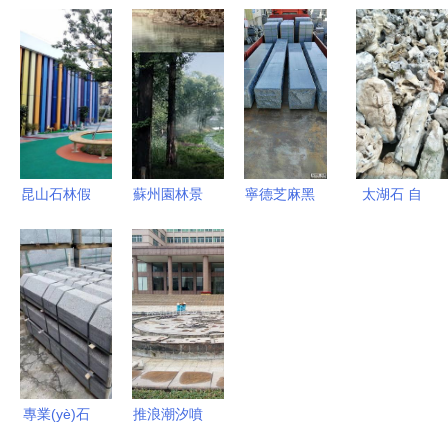
(shù)與園
綠化工程
區(qū)園林
(qū)景觀工
林美學
園林工程
景觀工程全
程施工圖
(xué)的完
景觀工程
套施工圖解
打造園林景
美交融 走
筑龍園林景
析 假山設
觀的實踐指
進(jìn)同澤
觀論壇
(shè)計的
南
景園
藝術(shù)
與技法
昆山石林假
蘇州園林景
寧德芝麻黑
太湖石 自
山 2017全
觀規(guī)劃
G654 小藍
然的雕塑，
國風(fēng)
與家裝設
(lán)寶工
園林的靈魂
景園林工程
(shè)計圖
廠，打造專
評選中的匠
紙資源詳解
業(yè)石材
心之作
與景觀工程
解決方案
專業(yè)石
推浪潮汐噴
材供應
泉 人工造