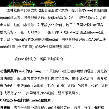
園林景觀中的橋梁與假山是塑造空間意境、提升美學(xué)價值的關
(guān)鍵元素。將景觀橋與假山結(jié)合設(shè)計，能夠創(chuàng)造
出自然生動的山水畫卷。對于設(shè)計師、施工方及園林愛好者而言，
獲取高質(zhì)量、可精準(zhǔn)施工的CAD設(shè)計圖至關(guān)重
要。以下內(nèi)容將為您提供關(guān)于園林景觀橋與假山CAD施工設
(shè)計圖（含平面圖）的綜合性指南與資源指引。
一、 設(shè)計核心：橋與假山的融合
功能與美學(xué)的統(tǒng)一
：景觀橋不僅是連接兩點的通道，更是觀
景的視點。假山則常作為視覺焦點或空間屏障。在設(shè)計時，需考慮
橋的走向、形態(tài)（如拱橋、平橋、曲橋）與假山的體量、位置、紋理
形成呼應(yīng)，共同引導(dǎo)游線，豐富景觀層次。
CAD設(shè)計的關(guān)鍵要素
：
景觀橋
：需在平面圖中清晰標(biāo)注橋體定位、跨度、寬度、欄桿樣