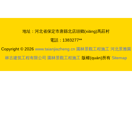
(yīng)商 寧
浪技術
德芝麻黑
(shù)在現
G654與多
(xiàn)代園
地址：河北省保定市唐縣北店頭鄉(xiāng)馬莊村
元石材產
林景觀中的
電話：1383277**
(chǎn)品，
創(chuàng)
Copyright © 2026
www.taianjiazheng.cn
園林景觀工程施工
河北景雅園
打造卓越景
新應(yīng)
林古建筑工程有限公司
園林景觀工程施工
版權(quán)所有
Sitemap
觀工程
用