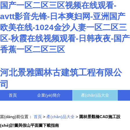
国产一区二区三区视频在线观看-
avtt影音先锋-日本爽妇网-亚洲国产
欧美在线-1024金沙人妻一区二区三
区-秋霞在线视频观看-日韩夜夜-国产
香蕉一区二区三区
河北景雅園林古建筑工程有限公
司
首頁
企業(yè)簡介
產(chǎn)品大全
聯(lián)系我們
企業(yè)信息
訪客留言
當(dāng)前位置：
首頁
>
產(chǎn)品大全
>
園林景觀橋CAD施工設
(shè)計圖與假山平面圖下載指南